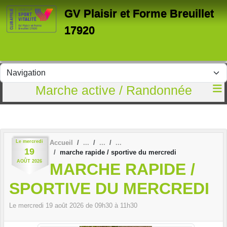
Panneau de gestion des cookies
GV Plaisir et Forme Breuillet
17920
Marche active / Randonnée
Le
mercredi
Accueil
19
marche rapide / sportive du mercredi
AOÛT
2026
MARCHE RAPIDE /
SPORTIVE DU MERCREDI
Le
mercredi
19
août
2026
de 09h30 à 11h30