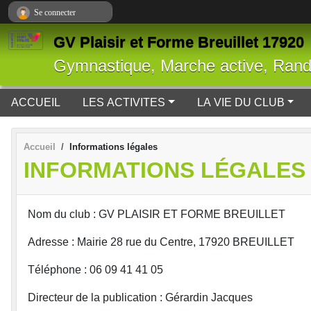
Panneau de gestion des cookies
Se connecter
GV Plaisir et Forme Breuillet 17920
Gymnastique, Marche active, Ran
ACCUEIL
LES ACTIVITES
LA VIE DU CLUB
Accueil
Informations légales
INFORMATIONS LÉGALES
Nom du club : GV PLAISIR ET FORME BREUILLET
Adresse : Mairie 28 rue du Centre, 17920 BREUILLET
Téléphone : 06 09 41 41 05
Directeur de la publication : Gérardin Jacques