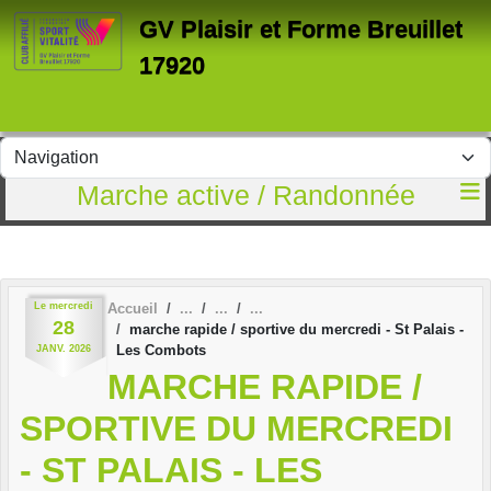
Panneau de gestion des cookies
GV Plaisir et Forme Breuillet
17920
Marche active / Randonnée
Le
mercredi
Accueil
28
marche rapide / sportive du mercredi - St Palais -
Les Combots
JANV.
2026
MARCHE RAPIDE /
SPORTIVE DU MERCREDI
- ST PALAIS - LES