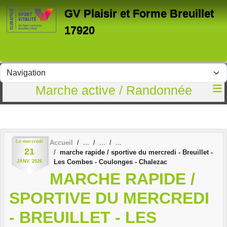
Panneau de gestion des cookies
GV Plaisir et Forme Breuillet
17920
Marche active / Randonnée
Le
mercredi
Accueil
21
marche rapide / sportive du mercredi - Breuillet -
Les Combes - Coulonges - Chalezac
JANV.
2026
MARCHE RAPIDE /
SPORTIVE DU MERCREDI
- BREUILLET - LES