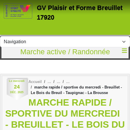
Panneau de gestion des cookies
GV Plaisir et Forme Breuillet
17920
Marche active / Randonnée
Le
mercredi
Accueil
24
marche rapide / sportive du mercredi - Breuillet -
Le Bois du Breuil - Taupignac - La Brousse
DÉC.
2025
MARCHE RAPIDE /
SPORTIVE DU MERCREDI
- BREUILLET - LE BOIS DU