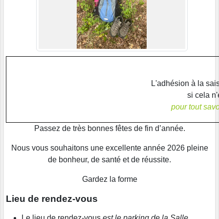
L'adhésion à la sai
si cela n'
pour tout savoi
Passez de très bonnes fêtes de fin d’année.
Nous vous souhaitons une excellente année 2026 pleine
de bonheur, de santé et de réussite.
Gardez la forme
Lieu de rendez-vous
Le lieu de rendez-vous
est le parking de la Salle