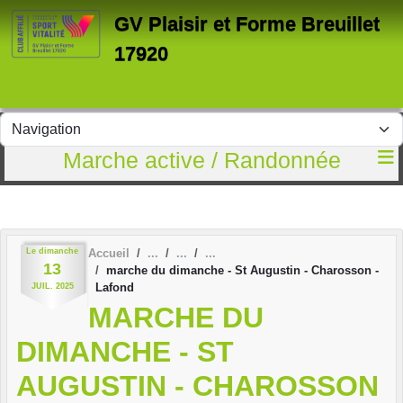
Panneau de gestion des cookies
GV Plaisir et Forme Breuillet
17920
Marche active / Randonnée
Le
dimanche
Accueil
13
marche du dimanche - St Augustin - Charosson -
Lafond
JUIL.
2025
MARCHE DU
DIMANCHE - ST
AUGUSTIN - CHAROSSON