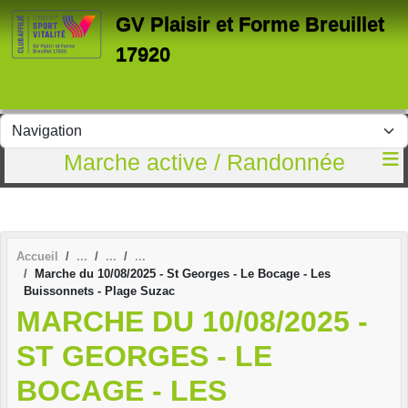
Panneau de gestion des cookies
GV Plaisir et Forme Breuillet
17920
Marche active / Randonnée
Accueil
Marche du 10/08/2025 - St Georges - Le Bocage - Les
Buissonnets - Plage Suzac
MARCHE DU 10/08/2025 -
ST GEORGES - LE
BOCAGE - LES