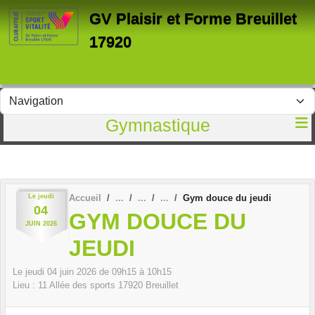
Panneau de gestion des cookies
GV Plaisir et Forme Breuillet
17920
Gymnastique
Le
jeudi
Accueil
Gym douce du jeudi
04
GYM DOUCE DU
JUIN
2026
JEUDI
Le
jeudi
04
juin
2026
de 09h15 à 10h15
Lieu :
11 Allée des sports
17920
Breuillet