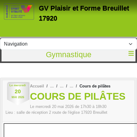
Panneau de gestion des cookies
GV Plaisir et Forme Breuillet
17920
Gymnastique
Le
mercredi
Accueil
Cours de pilâtes
20
COURS DE PILÂTES
MAI
2026
Le
mercredi
20
mai
2026
de 17h30 à 18h30
Lieu :
salle de réception 2 route de l'église
17920
Breuillet