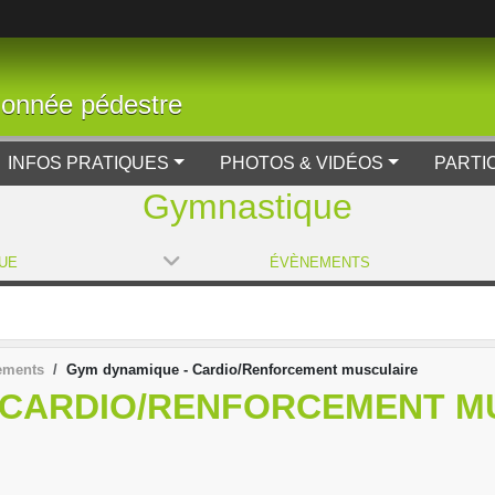
donnée pédestre
INFOS PRATIQUES
PHOTOS & VIDÉOS
PARTI
Gymnastique
UE
ÉVÈNEMENTS
ements
Gym dynamique - Cardio/Renforcement musculaire
 CARDIO/RENFORCEMENT M