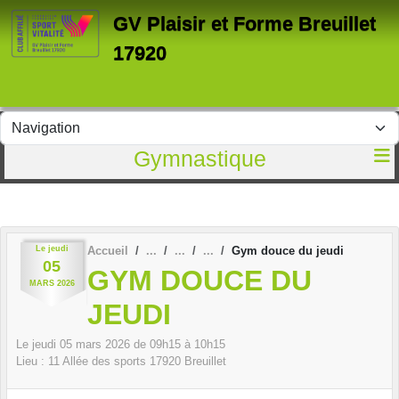
Panneau de gestion des cookies
GV Plaisir et Forme Breuillet
17920
Gymnastique
Le
jeudi
Accueil
Gym douce du jeudi
05
GYM DOUCE DU
MARS
2026
JEUDI
Le
jeudi
05
mars
2026
de 09h15 à 10h15
Lieu :
11 Allée des sports
17920
Breuillet