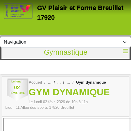
Panneau de gestion des cookies
GV Plaisir et Forme Breuillet
17920
Gymnastique
Le
lundi
Accueil
Gym dynamique
02
GYM DYNAMIQUE
FÉVR.
2026
Le
lundi
02
févr.
2026
de 10h à 11h
Lieu :
11 Allée des sports
17920
Breuillet