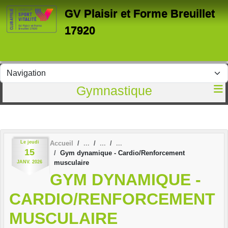
Panneau de gestion des cookies
GV Plaisir et Forme Breuillet
17920
Gymnastique
Le
jeudi
Accueil
15
Gym dynamique - Cardio/Renforcement
musculaire
JANV.
2026
GYM DYNAMIQUE -
CARDIO/RENFORCEMENT
MUSCULAIRE