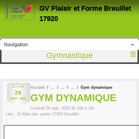
Panneau de gestion des cookies
GV Plaisir et Forme Breuillet
17920
Gymnastique
Le
lundi
Accueil
Gym dynamique
29
GYM DYNAMIQUE
SEPT.
2025
Le
lundi
29
sept.
2025
de 10h à 11h
Lieu :
11 Allée des sports
17920
Breuillet