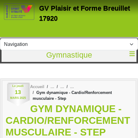
Panneau de gestion des cookies
GV Plaisir et Forme Breuillet
17920
Gymnastique
Le
jeudi
Accueil
13
Gym dynamique - Cardio/Renforcement
musculaire - Step
MARS
2025
GYM DYNAMIQUE -
CARDIO/RENFORCEMENT
MUSCULAIRE - STEP