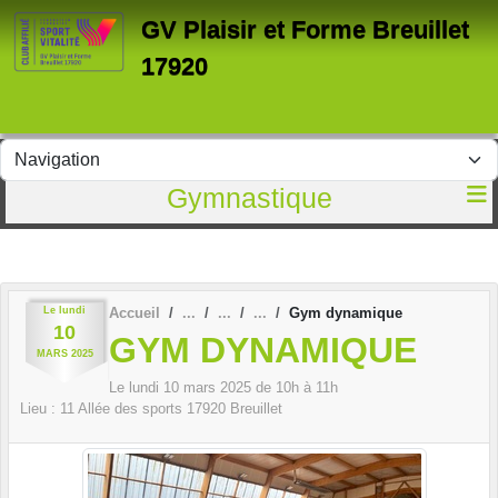
Panneau de gestion des cookies
GV Plaisir et Forme Breuillet
17920
Gymnastique
Le
lundi
Accueil
Gym dynamique
10
GYM DYNAMIQUE
MARS
2025
Le
lundi
10
mars
2025
de 10h à 11h
Lieu :
11 Allée des sports
17920
Breuillet