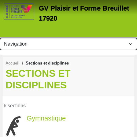
Panneau de gestion des cookies
GV Plaisir et Forme Breuillet
17920
Accueil
Sections et disciplines
SECTIONS ET
DISCIPLINES
6 sections
Gymnastique