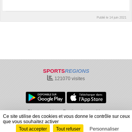
Publié le
14 juin 2021
SPORTS
REGIONS
121070
visites
Charte cookies
Gestion des cookies
Ce site utilise des cookies et vous donne le contrôle sur ceux
Informations légales
Signaler un contenu inapproprié
que vous souhaitez activer
Tout accepter
Tout refuser
Personnaliser
Envie de participer ?
Connexion