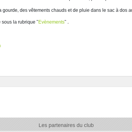
a gourde, des vêtements chauds et de pluie dans le sac à dos a
 sous la rubrique "
Evènements
" .
m
Les partenaires du club