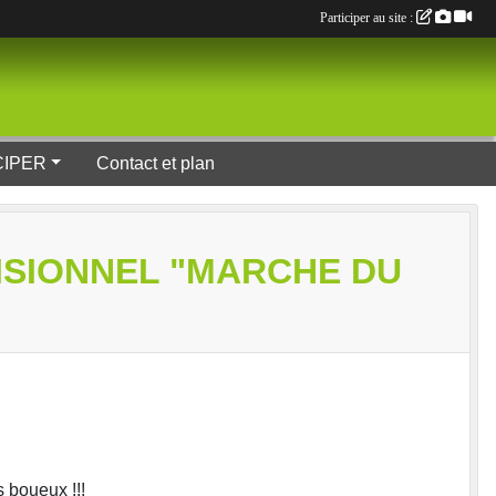
Participer au site :
CIPER
Contact et plan
VISIONNEL "MARCHE DU
 boueux !!!