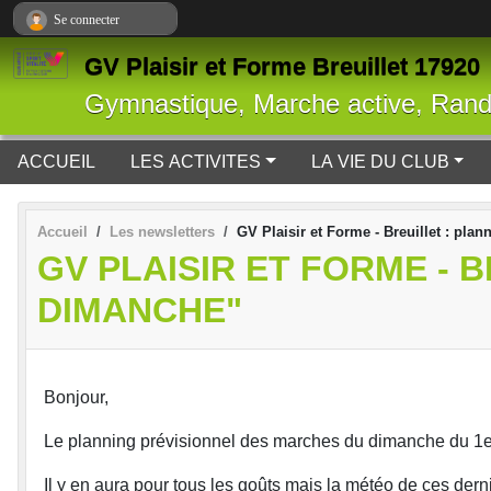
Panneau de gestion des cookies
Se connecter
GV Plaisir et Forme Breuillet 17920
Gymnastique, Marche active, Ran
ACCUEIL
LES ACTIVITES
LA VIE DU CLUB
Accueil
Les newsletters
GV Plaisir et Forme - Breuillet : pl
GV PLAISIR ET FORME - 
DIMANCHE"
Bonjour,
Le planning prévisionnel des marches du dimanche du 1er 
Il y en aura pour tous les goûts mais la météo de ces der